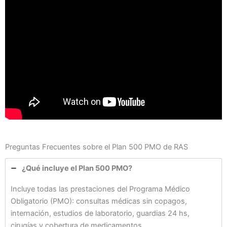
Preguntas Frecuentes sobre el Plan 500 PMO de RAS
¿Qué incluye el Plan 500 PMO?
Incluye todas las prestaciones del Programa Médico
Obligatorio (PMO): consultas médicas sin copagos,
internación, estudios de laboratorio, guardias 24 hs,
cirugías y cobertura de medicamentos.