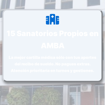
15 Sanatorios Propios en
AMBA
La mejor cartilla médica sólo con tus aportes
del recibo de sueldo. No pagues extras.
Atención prioritaria en turnos y gestiones.