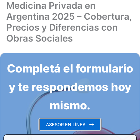
Medicina Privada en
Ir
al
Argentina 2025 – Cobertura,
contenido
Precios y Diferencias con
Obras Sociales
Completá el formulario
y te respondemos hoy
mismo.
ASESOR EN LÍNEA